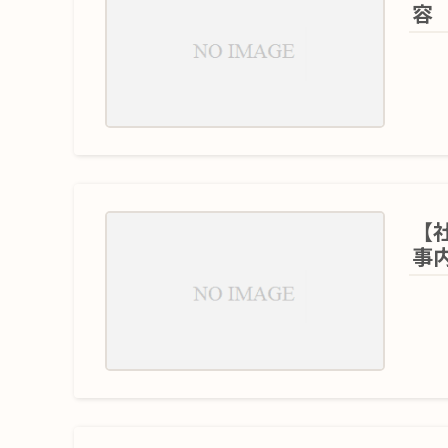
容
【
事