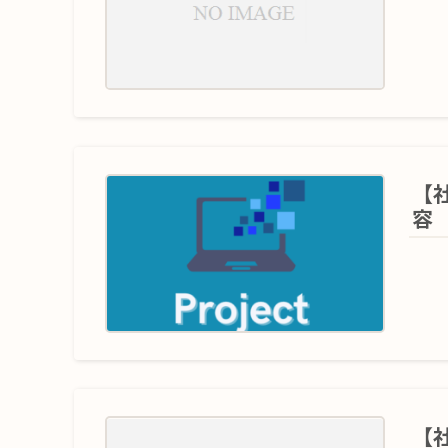
【
容
【